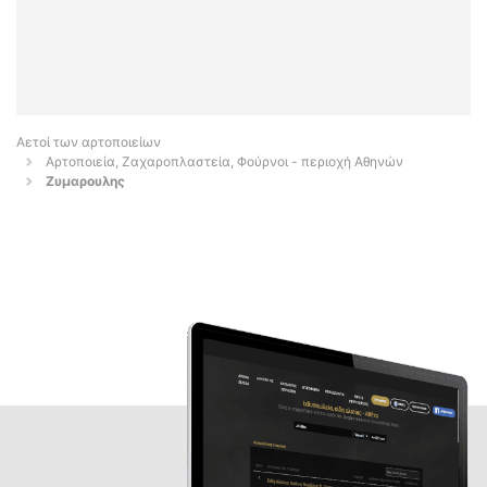
Αετοί των αρτοποιείων
Αρτοποιεία, Ζαχαροπλαστεία, Φούρνοι - περιοχή Αθηνών
Ζυμαρουλης