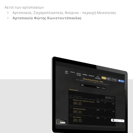
Αετοί των αρτοποιείων
Αρτοποιεία, Ζαχαροπλαστεία, Φούρνοι - περιοχή Μεσσηνίας
Αρτοποιεία Φώτης Κωνσταντόπουλος