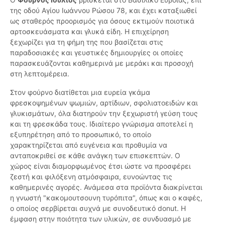
της οδού Αγίου Ιωάννου Ρώσου 78, και έχει καταξιωθεί
ως σταθερός προορισμός για όσους εκτιμούν ποιοτικά
αρτοσκευάσματα και γλυκά είδη. Η επιχείρηση
ξεχωρίζει για τη φήμη της που βασίζεται στις
παραδοσιακές και γευστικές δημιουργίες οι οποίες
παρασκευάζονται καθημερινά με μεράκι και προσοχή
στη λεπτομέρεια.
Στον φούρνο διατίθεται μια ευρεία γκάμα
φρεσκοψημένων ψωμιών, αρτίδιων, σφολιατοειδών και
γλυκισμάτων, όλα διατηρούν την ξεχωριστή γεύση τους
και τη φρεσκάδα τους. Ιδιαίτερο γνώρισμα αποτελεί η
εξυπηρέτηση από το προσωπικό, το οποίο
χαρακτηρίζεται από ευγένεια και προθυμία να
ανταποκριθεί σε κάθε ανάγκη των επισκεπτών. Ο
χώρος είναι διαμορφωμένος έτσι ώστε να προσφέρει
ζεστή και φιλόξενη ατμόσφαιρα, ευνοώντας τις
καθημερινές αγορές. Ανάμεσα στα προϊόντα διακρίνεται
η γνωστή "κακομουτσουνη τυρόπιτα", όπως και ο καφές,
ο οποίος σερβίρεται συχνά με συνοδευτικό donut. Η
έμφαση στην ποιότητα των υλικών, σε συνδυασμό με