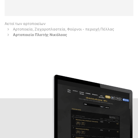
Αετοί των αρτοποιείων
Αρτοποιεία, Ζαχαροπλαστεία, Φούρνοι - περιοχή Πέλλας
Αρτοποιείο Πλατής Νικόλαος