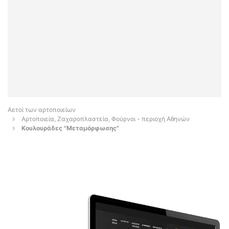
Αετοί των αρτοποιείων
Αρτοποιεία, Ζαχαροπλαστεία, Φούρνοι - περιοχή Αθηνών
Κουλουράδες "Μεταμόρφωσης"