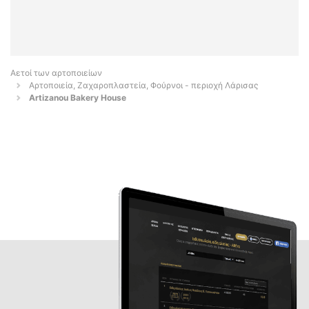
Αετοί των αρτοποιείων
Αρτοποιεία, Ζαχαροπλαστεία, Φούρνοι - περιοχή Λάρισας
Artizanou Bakery House