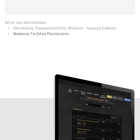
Αετοί των αρτοποιείων
Αρτοποιεία, Ζαχαροπλαστεία, Φούρνοι - περιοχή Εύβοιας
Φούρνος Γκιζάνη Παναγιώτα