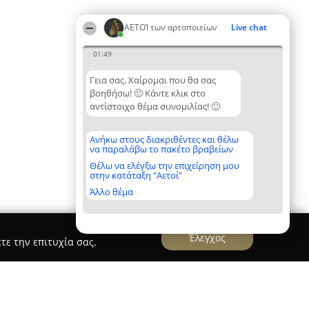
ΑΕΤΟΊ των αρτοποιείων
Live chat
01:49
Γεια σας. Χαίρομαι που θα σας
βοηθήσω! 🙂 Κάντε κλικ στο
αντίστοιχο θέμα συνομιλίας! 🙂
Ανήκω στους διακριθέντες και θέλω
να παραλάβω το πακέτο βραβείων
Θέλω να ελέγξω την επιχείρηση μου
στην κατάταξη "Αετοί"
Άλλο θέμα
Έλεγχος
τε την επιτυχία σας.