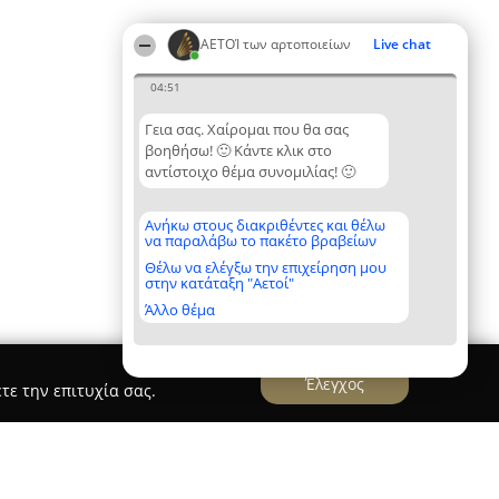
ΑΕΤΟΊ των αρτοποιείων
Live chat
04:51
Γεια σας. Χαίρομαι που θα σας
βοηθήσω! 🙂 Κάντε κλικ στο
αντίστοιχο θέμα συνομιλίας! 🙂
Ανήκω στους διακριθέντες και θέλω
να παραλάβω το πακέτο βραβείων
Θέλω να ελέγξω την επιχείρηση μου
στην κατάταξη "Αετοί"
Άλλο θέμα
Έλεγχος
τε την επιτυχία σας.
mon