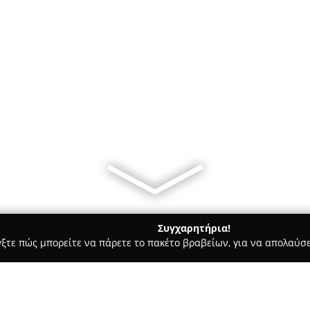
Συγχαρητήρια!
γξτε πώς μπορείτε να πάρετε το πακέτο βραβείων, για να απολαύσε
τεία, Φούρνοι - περιοχή Λέσβου
Bakery & Streetcafe Artos I