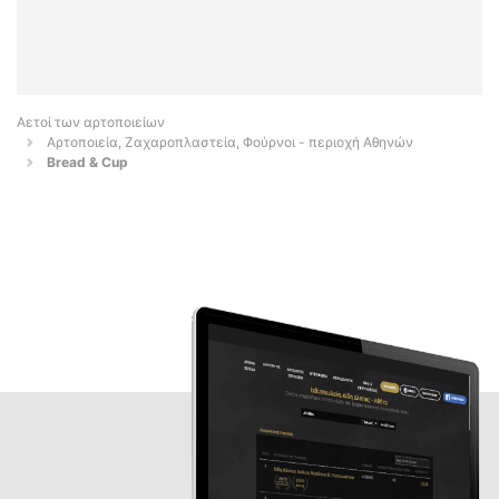
Αετοί των αρτοποιείων
Αρτοποιεία, Ζαχαροπλαστεία, Φούρνοι - περιοχή Αθηνών
Bread & Cup