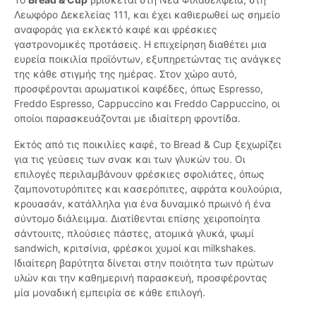
Λεωφόρο Δεκελείας 111, και έχει καθιερωθεί ως σημείο
αναφοράς για εκλεκτό καφέ και φρέσκιες
γαστρονομικές προτάσεις. Η επιχείρηση διαθέτει μια
ευρεία ποικιλία προϊόντων, εξυπηρετώντας τις ανάγκες
της κάθε στιγμής της ημέρας. Στον χώρο αυτό,
προσφέρονται αρωματικοί καφέδες, όπως Espresso,
Freddo Espresso, Cappuccino και Freddo Cappuccino, οι
οποίοι παρασκευάζονται με ιδιαίτερη φροντίδα.
Εκτός από τις ποικιλίες καφέ, το Bread & Cup ξεχωρίζει
για τις γεύσεις των σνακ και των γλυκών του. Οι
επιλογές περιλαμβάνουν φρέσκιες σφολιάτες, όπως
ζαμπονοτυρόπιτες και κασερόπιτες, αφράτα κουλούρια,
κρουασάν, κατάλληλα για ένα δυναμικό πρωινό ή ένα
σύντομο διάλειμμα. Διατίθενται επίσης χειροποίητα
σάντουιτς, πλούσιες πάστες, ατομικά γλυκά, ψωμί
sandwich, κριτσίνια, φρέσκοι χυμοί και milkshakes.
Ιδιαίτερη βαρύτητα δίνεται στην ποιότητα των πρώτων
υλών και την καθημερινή παρασκευή, προσφέροντας
μία μοναδική εμπειρία σε κάθε επιλογή.