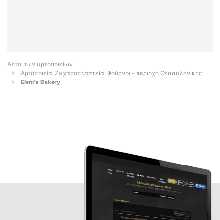
Αετοί των αρτοποιείων
Αρτοποιεία, Ζαχαροπλαστεία, Φούρνοι - περιοχή Θεσσαλονίκης
Eleni's Bakery