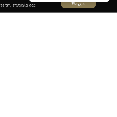
Έλεγχος
τε την επιτυχία σας.
ποιείο Κατσάρας
έχει καθιερωθεί ως
ς φίλους των φρέσκων αρτοσκευασμάτων. Με
 πλούσια ποικιλία ειδών αρτοποιίας,
απαιτήσεις. Η επιχείρηση ξεχωρίζει για τα
ίλων τύπων, γνωστά για τη γευστική τους
τητα.
ταστήματος συναντώνται πλήθος νόστιμων
οσιακή μπουγάτσα, καθώς και διάφορα
με προσοχή στη λεπτομέρεια. Το αρτοποιείο
φέ για συνοδεία στα αρτοσκευάσματά του. Η