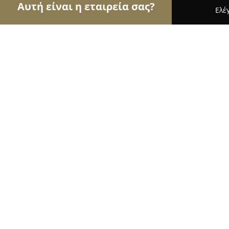
Αυτή είναι η εταιρεία σας?
Ελέ
Αετοί των αρτοποιείων
Αρτοποιεία, Ζαχαροπλασ
Αρτοποιείο Κατσαράς
9.5
(56)
Ροδοσ, Αγίας Αναστασίας 101
Εμφάνιση αριθμού τηλεφώνου