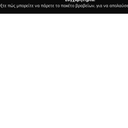
γξτε πώς μπορείτε να πάρετε το πακέτο βραβείων, για να απολαύσε
τεία, Φούρνοι - περιοχή Δωδεκανήσου
Αρτοποιείο Κατσαράς
Σχετικά με την εταιρεία:
Στο κέντρο της Ρόδου, το
Αρτο
διακεκριμένο σημείο για του
καθημερινή παραγωγή, διαθέτει
καλύπτοντας πολλές γευστικές 
Δείτε περισσότερα >>
φρεσκοψημένα ψωμιά της, ποικ
αρτιότητα και την υψηλή ποιό
Μεταξύ των προϊόντων του κα
σφολιατοειδών, όπως η παραδ
γλυκίσματα, που φτιάχνονται 
διαθέτει επίσης αρωματικό κα