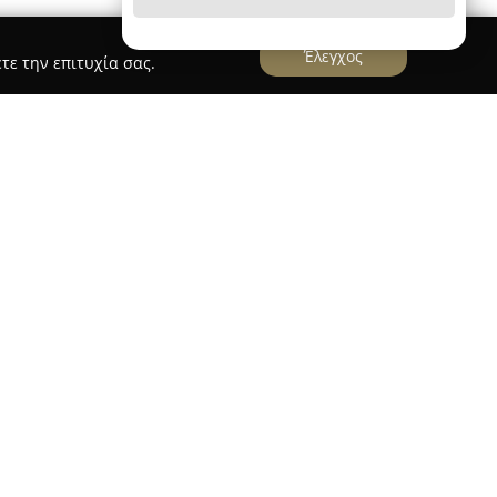
Έλεγχος
τε την επιτυχία σας.
ets
s
ξεχωρίζει ως ένας προορισμός που φέρνει
οιία με μοντέρνες απολαύσεις ζαχαροπλαστικής
είρηση δίνει ιδιαίτερη έμφαση στην άριστη
 υλικών της, διαμορφώνοντας κάθε μέρα
 για τους πελάτες της.
νει χειροποίητα αρτοσκευάσματα, αρωματικούς
υκών, καλύπτοντας διαφορετικές προτιμήσεις. Η
 πρώτων υλών και η τάση για ξεχωριστές
ατάστημα να αποτελεί ιδανική επιλογή τόσο για