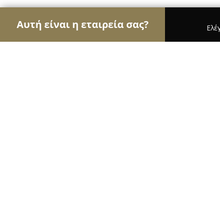
Αυτή είναι η εταιρεία σας?
Ελέ
Αετοί των αρτοποιείων
Αρτοποιεία, Ζαχαροπλασ
Menta Coffee Bakery & Sweets
9.2
(26)
Κροκοσ, Αρχιμανδρίτου Ιωακείμ Λιούλια 84 , Κρο
Εμφάνιση αριθμού τηλεφώνου