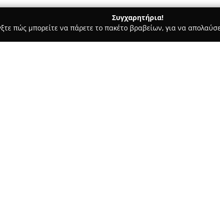
Συγχαρητήρια!
γξτε πώς μπορείτε να πάρετε το πακέτο βραβείων, για να απολαύσε
τεία, Φούρνοι - περιοχή Κοζάνης
Menta Coffee Bakery & Swe
Σχετικά με την εταιρεία:
Menta Coffee Bakery & Sweet
κοντά την παραδοσιακή αρτοπ
και εκλεκτούς καφέδες. Η επιχ
ποιότητα και τη φρεσκάδα των
Δείτε περισσότερα >>
ξεχωριστές γευστικές εμπειρίες
Η γκάμα προϊόντων περιλαμβά
καφέδες καθώς και ποικιλία γλ
κος
προσήλωση στη χρήση φρέσκων
γεύσεις συμβάλλουν ώστε το κ