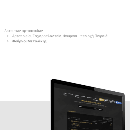
Αετοί των αρτοποιείων
Αρτοποιεία, Ζαχαροπλαστεία, Φούρνοι - περιοχή Πειραιά
Φούρνοι Μεταλίκης