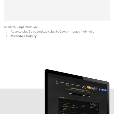
Αετοί των αρτοποιείων
Αρτοποιεία, Ζαχαροπλαστεία, Φούρνοι - περιοχή Αθηνών
Miranda's Bakery