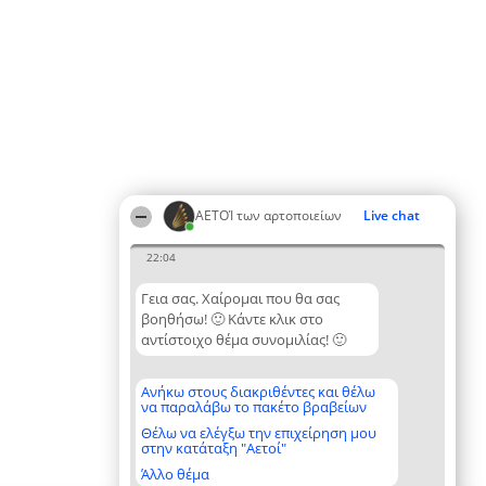
ΑΕΤΟΊ των αρτοποιείων
Live chat
22:04
Γεια σας. Χαίρομαι που θα σας
βοηθήσω! 🙂 Κάντε κλικ στο
αντίστοιχο θέμα συνομιλίας! 🙂
Ανήκω στους διακριθέντες και θέλω
να παραλάβω το πακέτο βραβείων
Θέλω να ελέγξω την επιχείρηση μου
στην κατάταξη "Αετοί"
Άλλο θέμα