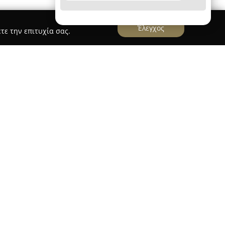
Έλεγχος
τε την επιτυχία σας.
ie
ίο Σαρίκας
που βρίσκεται στις Καλυθιές Ρόδου
οικιλία παραδοσιακών και σύγχρονων προϊόντων
κής. Οι επισκέπτες συναντούν φρεσκοψημένο
υάσματα, σφολιατοειδή, καθώς και γλυκά,
ηση δίνει ιδιαίτερη βαρύτητα στη χρήση αγνών,
επιλέγοντας συχνά τοπικά προϊόντα, και
ς οποίες προσαρμόζει στις σύγχρονες διατροφικές
ποιοτικών και γευστικών επιλογών.