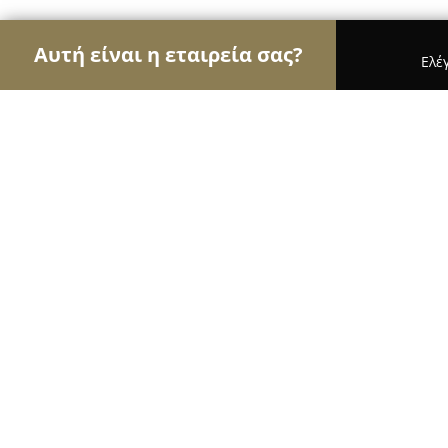
Αυτή είναι η εταιρεία σας?
Ελέ
Αετοί των αρτοποιείων
Αρτοποιεία, Ζαχαροπλασ
Sarikas Bakery Patisserie
9.4
(379)
Καλυθιεσ, Επαρ.Οδ. Καλυθιών, Καλυθιές 851 05
Εμφάνιση αριθμού τηλεφώνου