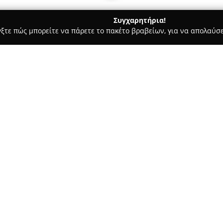
Συγχαρητήρια!
γξτε πώς μπορείτε να πάρετε το πακέτο βραβείων, για να απολαύσε
τεία, Φούρνοι - περιοχή Δωδεκανήσου
Sarikas Bakery Patisser
Σχετικά με την εταιρεία:
Το
Αρτοποιείο-Ζαχαροπλαστε
διαθέτει καθημερινά μεγάλη π
αρτοποιίας και ζαχαροπλαστι
ψωμί διαφόρων τύπων, αρτοσκε
Δείτε περισσότερα >>
τούρτες και παγωτά. Η επιχείρ
πιστοποιημένων πρώτων υλών, 
αξιοποιεί παλιές συνταγές, τι
ανάγκες με στόχο την παροχή 