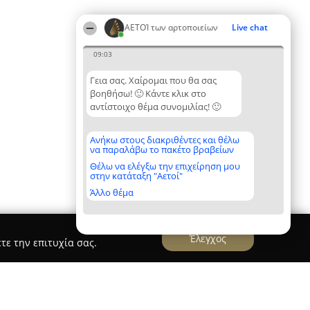
ΑΕΤΟΊ των αρτοποιείων
Live chat
09:03
Γεια σας. Χαίρομαι που θα σας
βοηθήσω! 🙂 Κάντε κλικ στο
αντίστοιχο θέμα συνομιλίας! 🙂
Ανήκω στους διακριθέντες και θέλω
να παραλάβω το πακέτο βραβείων
Θέλω να ελέγξω την επιχείρηση μου
στην κατάταξη "Αετοί"
Άλλο θέμα
Έλεγχος
τε την επιτυχία σας.