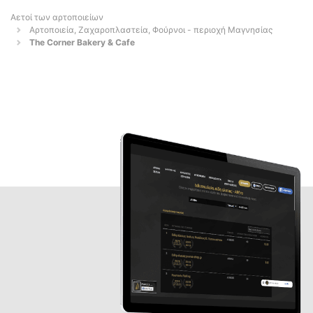
Αετοί των αρτοποιείων
Αρτοποιεία, Ζαχαροπλαστεία, Φούρνοι - περιοχή Μαγνησίας
The Corner Bakery & Cafe