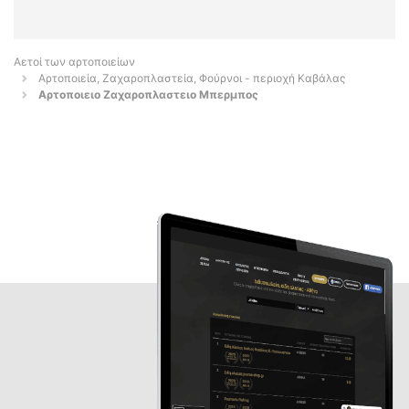
Αετοί των αρτοποιείων
Αρτοποιεία, Ζαχαροπλαστεία, Φούρνοι - περιοχή Καβάλας
Αρτοποιειο Ζαχαροπλαστειο Μπερμπος