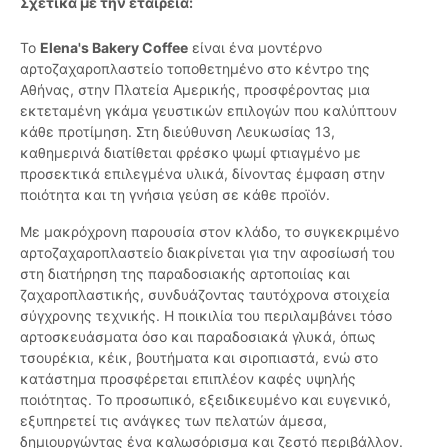
Σχετικά με την εταιρεία:
Το
Elena's Bakery Coffee
είναι ένα μοντέρνο
αρτοζαχαροπλαστείο τοποθετημένο στο κέντρο της
Αθήνας, στην Πλατεία Αμερικής, προσφέροντας μια
εκτεταμένη γκάμα γευστικών επιλογών που καλύπτουν
κάθε προτίμηση. Στη διεύθυνση Λευκωσίας 13,
καθημερινά διατίθεται φρέσκο ψωμί φτιαγμένο με
προσεκτικά επιλεγμένα υλικά, δίνοντας έμφαση στην
ποιότητα και τη γνήσια γεύση σε κάθε προϊόν.
Με μακρόχρονη παρουσία στον κλάδο, το συγκεκριμένο
αρτοζαχαροπλαστείο διακρίνεται για την αφοσίωσή του
στη διατήρηση της παραδοσιακής αρτοποιίας και
ζαχαροπλαστικής, συνδυάζοντας ταυτόχρονα στοιχεία
σύγχρονης τεχνικής. Η ποικιλία του περιλαμβάνει τόσο
αρτοσκευάσματα όσο και παραδοσιακά γλυκά, όπως
τσουρέκια, κέικ, βουτήματα και σιροπιαστά, ενώ στο
κατάστημα προσφέρεται επιπλέον καφές υψηλής
ποιότητας. Το προσωπικό, εξειδικευμένο και ευγενικό,
εξυπηρετεί τις ανάγκες των πελατών άμεσα,
δημιουργώντας ένα καλωσόρισμα και ζεστό περιβάλλον.