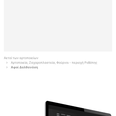
Αετοί των αρτοποιείων
Αρτοποιεία, Ζαχαροπλαστεία, Φούρνοι - περιοχή Ροδόπης
Αφοί Δαλθανάση