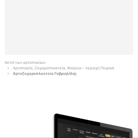
Αετοί των αρτοποιείων
Αρτοποιεία, Ζαχαροπλαστεία, Φούρνοι - περιοχή Πειραιά
Αρτοζαχαροπλαστεία Γαβριηλίδης