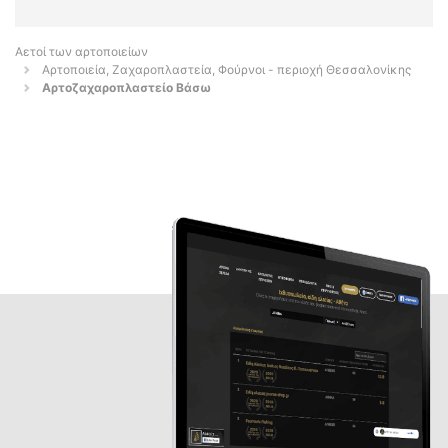
Αετοί των αρτοποιείων
Αρτοποιεία, Ζαχαροπλαστεία, Φούρνοι - περιοχή Θεσσαλονίκης
Αρτοζαχαροπλαστείο Βάσω