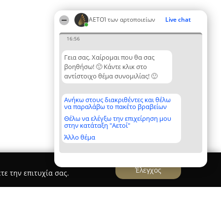
ΑΕΤΟΊ των αρτοποιείων
Live chat
16:56
Γεια σας. Χαίρομαι που θα σας
βοηθήσω! 🙂 Κάντε κλικ στο
αντίστοιχο θέμα συνομιλίας! 🙂
Ανήκω στους διακριθέντες και θέλω
να παραλάβω το πακέτο βραβείων
Θέλω να ελέγξω την επιχείρηση μου
στην κατάταξη "Αετοί"
Άλλο θέμα
Έλεγχος
τε την επιτυχία σας.
Ελάτης