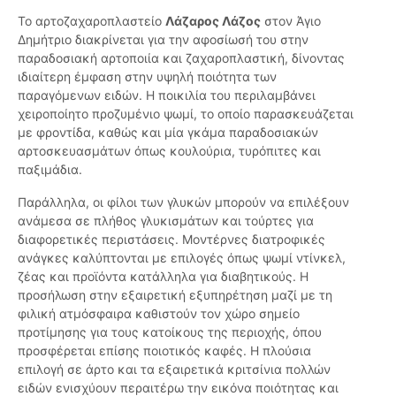
Το αρτοζαχαροπλαστείο
Λάζαρος Λάζος
στον Άγιο
Δημήτριο διακρίνεται για την αφοσίωσή του στην
παραδοσιακή αρτοποιία και ζαχαροπλαστική, δίνοντας
ιδιαίτερη έμφαση στην υψηλή ποιότητα των
παραγόμενων ειδών. Η ποικιλία του περιλαμβάνει
χειροποίητο προζυμένιο ψωμί, το οποίο παρασκευάζεται
με φροντίδα, καθώς και μία γκάμα παραδοσιακών
αρτοσκευασμάτων όπως κουλούρια, τυρόπιτες και
παξιμάδια.
Παράλληλα, οι φίλοι των γλυκών μπορούν να επιλέξουν
ανάμεσα σε πλήθος γλυκισμάτων και τούρτες για
διαφορετικές περιστάσεις. Μοντέρνες διατροφικές
ανάγκες καλύπτονται με επιλογές όπως ψωμί ντίνκελ,
ζέας και προϊόντα κατάλληλα για διαβητικούς. Η
προσήλωση στην εξαιρετική εξυπηρέτηση μαζί με τη
φιλική ατμόσφαιρα καθιστούν τον χώρο σημείο
προτίμησης για τους κατοίκους της περιοχής, όπου
προσφέρεται επίσης ποιοτικός καφές. Η πλούσια
επιλογή σε άρτο και τα εξαιρετικά κριτσίνια πολλών
ειδών ενισχύουν περαιτέρω την εικόνα ποιότητας και