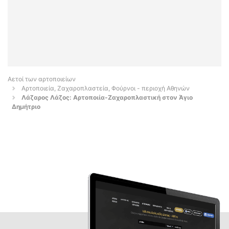
Αετοί των αρτοποιείων
Αρτοποιεία, Ζαχαροπλαστεία, Φούρνοι - περιοχή Αθηνών
Λάζαρος Λάζος: Αρτοποιία-Ζαχαροπλαστική στον Άγιο
Δημήτριο