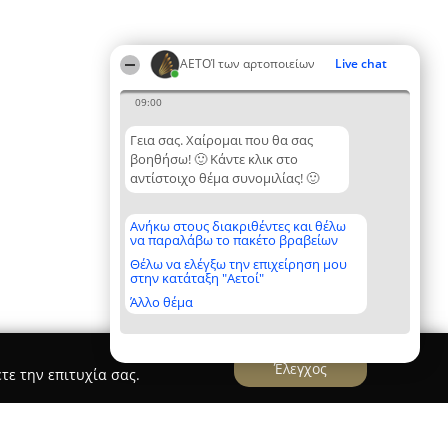
ΑΕΤΟΊ των αρτοποιείων
Live chat
09:00
Γεια σας. Χαίρομαι που θα σας
βοηθήσω! 🙂 Κάντε κλικ στο
αντίστοιχο θέμα συνομιλίας! 🙂
Ανήκω στους διακριθέντες και θέλω
να παραλάβω το πακέτο βραβείων
Θέλω να ελέγξω την επιχείρηση μου
στην κατάταξη "Αετοί"
Άλλο θέμα
Έλεγχος
τε την επιτυχία σας.
ο Ο Ταξιάρχης (Σαχλού Ευστράτιος)