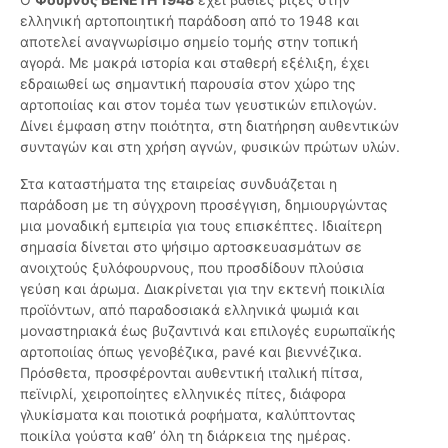
ελληνική αρτοποιητική παράδοση από το 1948 και
αποτελεί αναγνωρίσιμο σημείο τομής στην τοπική
αγορά. Με μακρά ιστορία και σταθερή εξέλιξη, έχει
εδραιωθεί ως σημαντική παρουσία στον χώρο της
αρτοποιίας και στον τομέα των γευστικών επιλογών.
Δίνει έμφαση στην ποιότητα, στη διατήρηση αυθεντικών
συνταγών και στη χρήση αγνών, φυσικών πρώτων υλών.
Στα καταστήματα της εταιρείας συνδυάζεται η
παράδοση με τη σύγχρονη προσέγγιση, δημιουργώντας
μια μοναδική εμπειρία για τους επισκέπτες. Ιδιαίτερη
σημασία δίνεται στο ψήσιμο αρτοσκευασμάτων σε
ανοιχτούς ξυλόφουρνους, που προσδίδουν πλούσια
γεύση και άρωμα. Διακρίνεται για την εκτενή ποικιλία
προϊόντων, από παραδοσιακά ελληνικά ψωμιά και
μοναστηριακά έως βυζαντινά και επιλογές ευρωπαϊκής
αρτοποιίας όπως γενοβέζικα, pavé και βιεννέζικα.
Πρόσθετα, προσφέρονται αυθεντική ιταλική πίτσα,
πεϊνιρλί, χειροποίητες ελληνικές πίτες, διάφορα
γλυκίσματα και ποιοτικά ροφήματα, καλύπτοντας
ποικίλα γούστα καθ’ όλη τη διάρκεια της ημέρας.