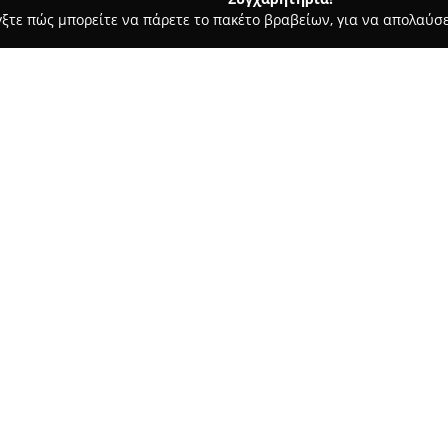
γξτε πώς μπορείτε να πάρετε το πακέτο βραβείων, για να απολαύσε
τεία, Φούρνοι - περιοχή Αθηνών
ΓΚΟΛΑ ΛΕΥΚΟΘΕΑ Χ.
Σχετικά με την εταιρεία:
Η
ΓΚΟΛΑ ΛΕΥΚΟΘΕΑ Χ.
έχει εδ
αρτοποιείο και ζαχαροπλαστεί
Αθήνας. Η επιχείρηση διακρίνε
ενώ καθημερινά προσφέρει μια
Δείτε περισσότερα >>
προϊόντα αρτοποιίας.
Η ποικιλία σε ψωμιά εντυπωσι
και ψωμί με προζύμι, ενώ οι λ
ιδιαίτερα το προϊόν που χαρακ
Πέρα από τα αρτοσκευάσματα, τ
τυρόπιτες, το γαλακτομπούρεκ