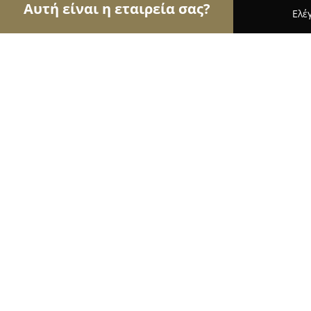
Αυτή είναι η εταιρεία σας?
Ελέ
Αετοί των αρτοποιείων
Αρτοποιεία, Ζαχαροπλασ
ΓΚΟΛΑ ΛΕΥΚΟΘΕΑ Χ.
8.9
(37)
Αθήνα, Κυψέλης 104
Εμφάνιση αριθμού τηλεφώνου