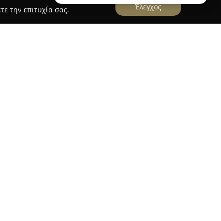
Έλεγχος
τε την επιτυχία σας.
ραιώσει την παρουσία της ως αξιόπιστο
ο στην περιοχή της Κυψέλης, στην καρδιά της
ται για τη συνεχή δέσμευσή της στην ποιότητα,
 ευρεία συλλογή από φρέσκα και γευστικά
άζει, με επιλογές όπως παραδοσιακά καρβέλια
άτρεις του κουλουριού Θεσσαλονίκης εκτιμούν
τηρίζεται ως ένα από τα κορυφαία στην πόλη.
ο κατάστημα ξεχωρίζει και για τις χειροποίητες
ο και άλλα γλυκά, συνοδευόμενα από υψηλής