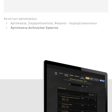
Αετοί των αρτοποιείων
Αρτοποιεία, Ζαχαροπλαστεία, Φούρνοι - περιοχή Ιωαννίνων
Αρτοποιειο Δεδεογλου Χρηστος