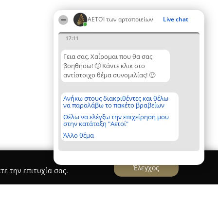
ΑΕΤΟΊ των αρτοποιείων
Live chat
17:11
Γεια σας. Χαίρομαι που θα σας
βοηθήσω! 🙂 Κάντε κλικ στο
αντίστοιχο θέμα συνομιλίας! 🙂
Ανήκω στους διακριθέντες και θέλω
να παραλάβω το πακέτο βραβείων
Θέλω να ελέγξω την επιχείρηση μου
στην κατάταξη "Αετοί"
Άλλο θέμα
Έλεγχος
τε την επιτυχία σας.