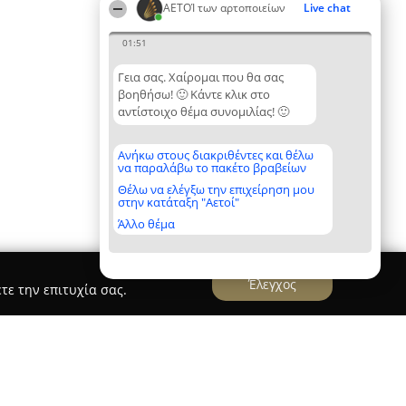
ΑΕΤΟΊ των αρτοποιείων
Live chat
01:51
Γεια σας. Χαίρομαι που θα σας
βοηθήσω! 🙂 Κάντε κλικ στο
αντίστοιχο θέμα συνομιλίας! 🙂
Ανήκω στους διακριθέντες και θέλω
να παραλάβω το πακέτο βραβείων
Θέλω να ελέγξω την επιχείρηση μου
στην κατάταξη "Αετοί"
Άλλο θέμα
Έλεγχος
τε την επιτυχία σας.