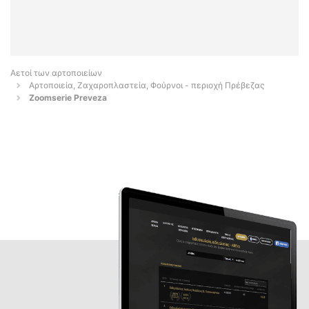
Αετοί των αρτοποιείων
Αρτοποιεία, Ζαχαροπλαστεία, Φούρνοι - περιοχή Πρέβεζας
Zoomserie Preveza