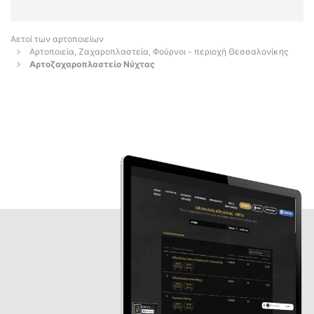
Αετοί των αρτοποιείων
Αρτοποιεία, Ζαχαροπλαστεία, Φούρνοι - περιοχή Θεσσαλονίκης
Αρτοζαχαροπλαστείο Νύχτας