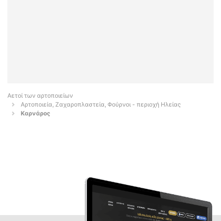
Αετοί των αρτοποιείων
Αρτοποιεία, Ζαχαροπλαστεία, Φούρνοι - περιοχή Ηλείας
Καρνάρος