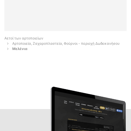
Αετοί των αρτοποιείων
Αρτοποιεία, Ζαχαροπλαστεία, Φούρνοι - περιοχή Δωδεκανήσου
Μελένια