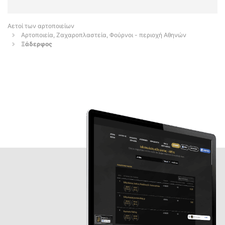
Αετοί των αρτοποιείων
Αρτοποιεία, Ζαχαροπλαστεία, Φούρνοι - περιοχή Αθηνών
Ξάδερφος