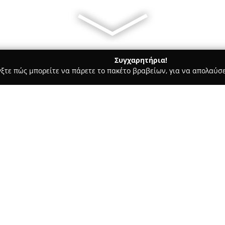
Συγχαρητήρια!
γξτε πώς μπορείτε να πάρετε το πακέτο βραβείων, για να απολαύσε
τεία, Φούρνοι - περιοχή Αθηνών
Το Μεράκι
Σχετικά με την εταιρεία:
Το αρτοζαχαροπλαστείο
Μερά
στην οδό Αντήνορος 9, διατηρ
ενώ λειτουργεί με τη σύγχρον
διακρίνεται για την αφοσίωσή 
Δείτε περισσότερα >>
ζαχαροπλαστικής, καθώς προσφ