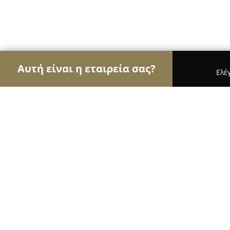
Αυτή είναι η εταιρεία σας?
Ελέ
Αετοί των αρτοποιείων
Αρτοποιεία, Ζαχαροπλασ
Το Μεράκι