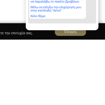
να παραλάβω το πακέτο βραβείων
Θέλω να ελέγξω την επιχείρηση μου
στην κατάταξη "Αετοί"
Άλλο θέμα
Έλεγχος
τε την επιτυχία σας.
κι
, με έδρα το Παγκράτι και ιστορία δεκαετιών
εί σταθερή την παράδοση ποιότητας από το 1981,
η μορφή του από το 2010. Το κατάστημα
του στην τέχνη της αρτοποιίας και της
έρει καθημερινά ξεχωριστές γεύσεις.