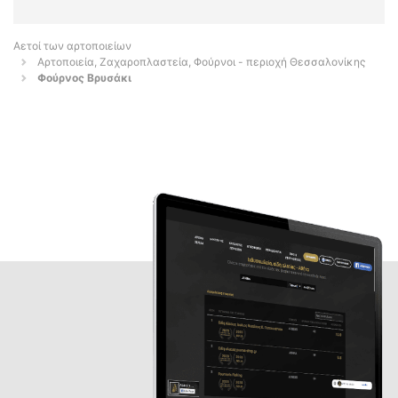
Αετοί των αρτοποιείων
Αρτοποιεία, Ζαχαροπλαστεία, Φούρνοι - περιοχή Θεσσαλονίκης
Φούρνος Βρυσάκι