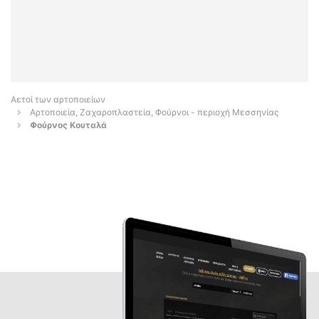
Αετοί των αρτοποιείων
Αρτοποιεία, Ζαχαροπλαστεία, Φούρνοι - περιοχή Μεσσηνίας
Φούρνος Κουταλά