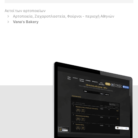
Αετοί των αρτοποιείων
Αρτοποιεία, Ζαχαροπλαστεία, Φούρνοι - περιοχή Αθηνών
Vana's Bakery