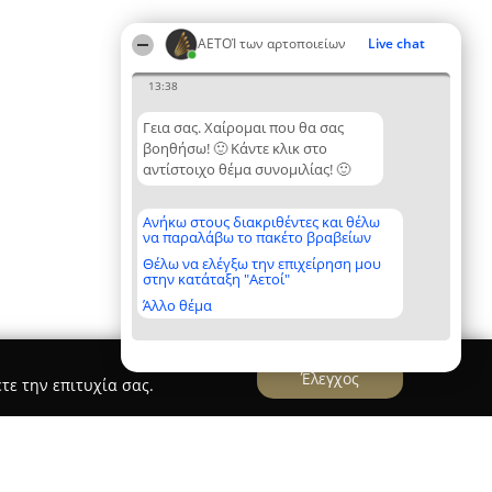
ΑΕΤΟΊ των αρτοποιείων
Live chat
13:38
Γεια σας. Χαίρομαι που θα σας
βοηθήσω! 🙂 Κάντε κλικ στο
αντίστοιχο θέμα συνομιλίας! 🙂
Ανήκω στους διακριθέντες και θέλω
να παραλάβω το πακέτο βραβείων
Θέλω να ελέγξω την επιχείρηση μου
στην κατάταξη "Αετοί"
Άλλο θέμα
Έλεγχος
τε την επιτυχία σας.