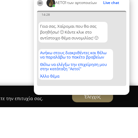
ΑΕΤΟΊ των αρτοποιείων
Live chat
14:28
Γεια σας. Χαίρομαι που θα σας
βοηθήσω! 🙂 Κάντε κλικ στο
αντίστοιχο θέμα συνομιλίας! 🙂
Ανήκω στους διακριθέντες και θέλω
να παραλάβω το πακέτο βραβείων
Θέλω να ελέγξω την επιχείρηση μου
στην κατάταξη "Αετοί"
Άλλο θέμα
Έλεγχος
τε την επιτυχία σας.