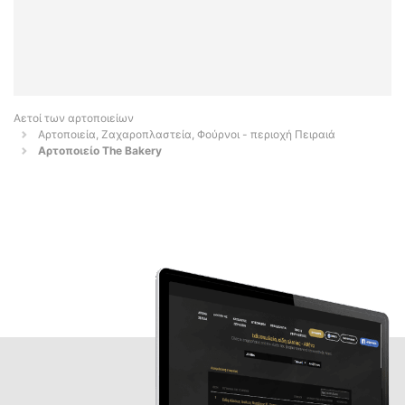
Αετοί των αρτοποιείων
Αρτοποιεία, Ζαχαροπλαστεία, Φούρνοι - περιοχή Πειραιά
Αρτοποιείο The Bakery