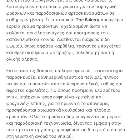
λειτουργεί ένα αρτοποιείο γνωστό για την παραγωγή
φρέσκων και παραδοσιακών αρτοσκευασμάτων σε
καθημερινή βάση. Το αρτοποιείο
The Bakery
προσφέρει
ευρεία γκάμα προϊόντων, σχεδιασμένη ώστε να
καλύπτει ποικίλες ανάγκες και προτιμήσεις του
καταναλωτικού κοινού. Διατίθενται διάφορα είδη
ψωμιού, όπως αφράτα καρβέλια, τραγανές μπαγκέτες
και θρεπτικά ψωμιά με προζύμι, πολυδημητριακά ή
ολικής άλεσης.
Εκτός από τις βασικές επιλογές ψωμιού, το κατάστημα
παρασκευάζει καθημερινά γευστικά πεϊνιρλί, πλήθος
πιτών και τυροπιτών από επιλεγμένα υλικά, καθώς και
αφράτες σφολιάτες. Για όσους προτιμούν ελαφρύτερα
σνακ, υπάρχουν φρεσκοψημένα κριτσίνια και
φρυγανιές· επίσης, για το πρωινό ή το απόγευμα,
προσφέρονται αρωματικά κουλούρια και πλούσια
κρουασάν. Όλα τα προϊόντα δημιουργούνται με μεράκι
και παραδοσιακή τεχνογνωσία, δίνοντας έμφαση στην
ποιότητα και τη γεύση, προσφέροντας διακριτή εμπειρία
στη γευστική αγορά του νησιού.