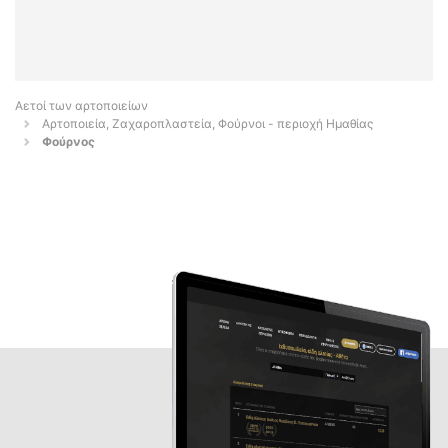
Αετοί των αρτοποιείων
Αρτοποιεία, Ζαχαροπλαστεία, Φούρνοι - περιοχή Ημαθίας
Φούρνος