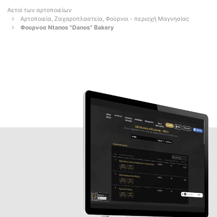
Αετοί των αρτοποιείων
Αρτοποιεία, Ζαχαροπλαστεία, Φούρνοι - περιοχή Μαγνησίας
Φουρνοσ Ntanos "Danos" Bakery