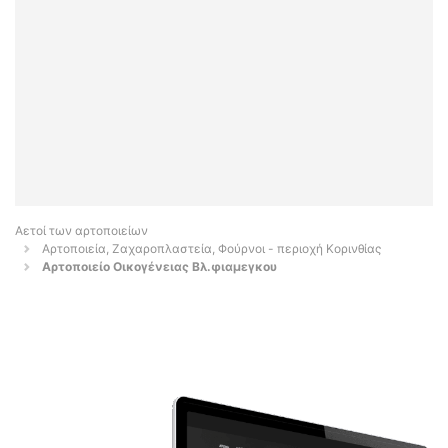
Αετοί των αρτοποιείων
Αρτοποιεία, Ζαχαροπλαστεία, Φούρνοι - περιοχή Κορινθίας
Αρτοποιείο Οικογένειας Βλ.φιαμεγκου