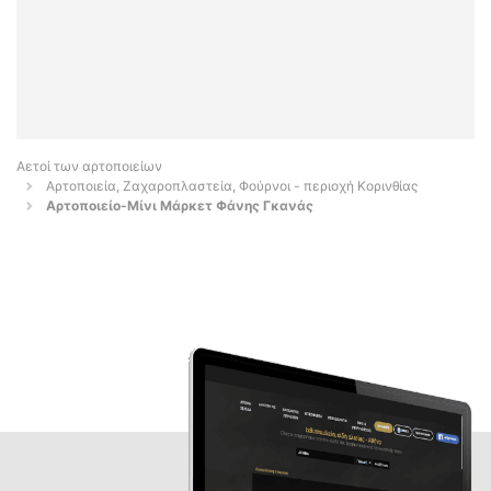
Αετοί των αρτοποιείων
Αρτοποιεία, Ζαχαροπλαστεία, Φούρνοι - περιοχή Κορινθίας
Αρτοποιείο-Μίνι Μάρκετ Φάνης Γκανάς