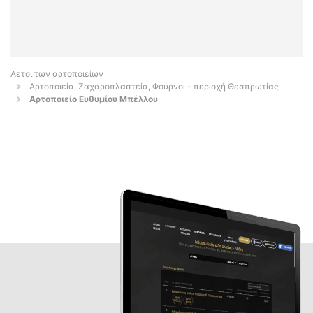
Αετοί των αρτοποιείων
Αρτοποιεία, Ζαχαροπλαστεία, Φούρνοι - περιοχή Θεσπρωτίας
Αρτοποιείο Ευθυμίου Μπέλλου