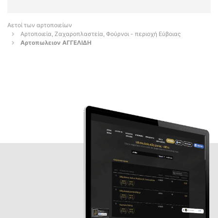
Αετοί των αρτοποιείων
Αρτοποιεία, Ζαχαροπλαστεία, Φούρνοι - περιοχή Εύβοιας
Αρτοπωλειον ΑΓΓΕΛΙΔΗ