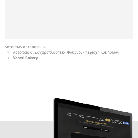
Αετοί των αρτοποιείων
Αρτοποιεία, Ζαχαροπλαστεία, Φούρνοι - περιοχή Κυκλάδων
Veneti Bakery