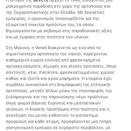
μακροχρόνια παράδοση στο χώρο της αρτοποιίας και
της ζαχαροπλαστικής στην Ελλάδα. Με δεκαετίες
εμπειρίας, ο οργανισμός αναγνωρίζεται για την
εξαιρετική ποικιλία προϊόντων του, τα οποία
δημιουργούνται με σεβασμό στις παραδοσιακές αξίες
και με έμφαση στην ποιότητα των υλικών.
Στη Μύκονο, η Veneti διακρίνεται ως ένα από τα
σημαντικότερα αρτοποιεία του νησιού, παρέχοντας
καθημερινά ευρεία επιλογή από φρεσκοψημένα
αρτοσκευάσματα, αλμυρές και γλυκές προτάσεις, όπως
σάντουιτς, κέικ, macarons, φρεσκοστυμμένους χυμούς
καθώς και ζεστά και κρύα ροφήματα. Η εταιρεία έχει
συμβάλει ουσιαστικά στη διαμόρφωση της ελληνικής
αρτοποιίας, μεταξύ άλλων μέσω της επαναφοράς του
ξυλόφουρνου και της παρουσίασης νέων προϊόντων
όπως ψωμιά βόρειας Ευρώπης και μεσογειακών
γεύσεων. Η διαρκής προσήλωση στην ποιότητα και η
ανανέωση του μενού καθιστούν το κατάστημα
προορισμό για κάθε στιγμή, προσφέροντας μία πλήρη
γαστρονομική εμπειρία σε ευχάριστο περιβάλλον, με